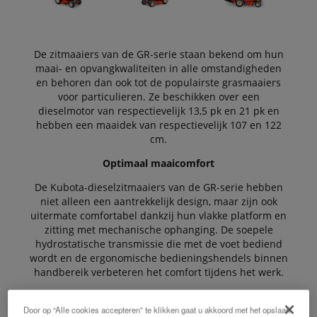
De zitmaaiers van de GR-serie staan bekend om hun
maai- en opvangkwaliteiten in alle omstandigheden
en behoren dan ook tot de populairste grasmaaiers
voor particulieren. Ze beschikken over een
dieselmotor van respectievelijk 13,5 pk en 21 pk en
hebben een maaidek van respectievelijk 107 en 122
cm.
Optimaal maaicomfort
De Kubota-dieselzitmaaiers van de GR-serie hebben
niet alleen een aantrekkelijk design, maar zijn ook
uitermate comfortabel dankzij hun vlakke platform en
zitting met mechanische ophanging. De soepele
hydrostatische transmissie die met de voet bediend
wordt en de ergonomische bedieningshendels binnen
handbereik verbeteren het comfort tijdens het werk.
Concept dat uniek is op de markt
Door op “Alle cookies accepteren” te klikken gaat u akkoord met het opslaan