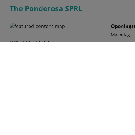
The Ponderosa SPRL
Openings
Maandag
EMIEL CLAUSLAAN 90
9800 DEINZE
Dinsdag
BELGIË
Woensdag
Donderdag
Vrijdag
Zaterdag
phone
09 386