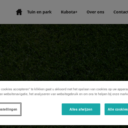
Tuin en park
Kubota+
Over ons
Contac
e cookies accepteren” te klikken gaat u akkoord met het opslaan van cookies op uw apparaa
an websitenavigatie, het analyseren van websitegebruik en om ons te helpen bij onze marke
nstellingen
Alles afwijzen
Alle cookie