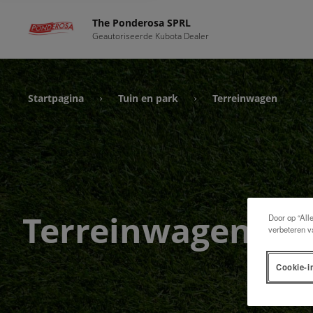
The Ponderosa SPRL
Geautoriseerde Kubota Dealer
Startpagina
Tuin en park
Terreinwagen
›
›
Terreinwagen
Door op “All
verbeteren v
Cookie-i