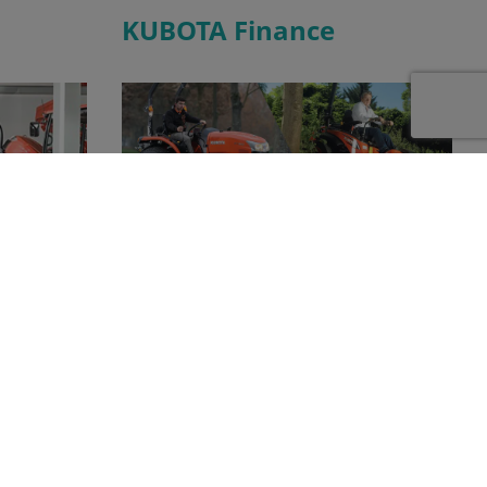
KUBOTA Finance
Kubota dealer
Dankzij Kubota Finance kunnen wij u
en compleet
aantrekkelijke financieringsmogelijkheden
 producten
aanbieden. Of het nu gaat om een grote of
doen.
een kleine machine, voor iedere wens is een