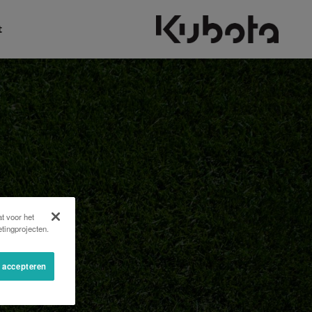
t
t voor het
tingprojecten.
s accepteren