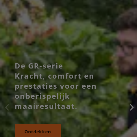
De GR-serie
Kracht, comfort en
prestaties voor een
onberispelijk
maairesultaat.
Ontdekken