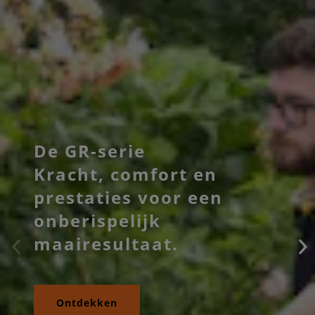
De GR-serie
Kracht, comfort en
prestaties voor een
onberispelijk
maairesultaat.
Ontdekken