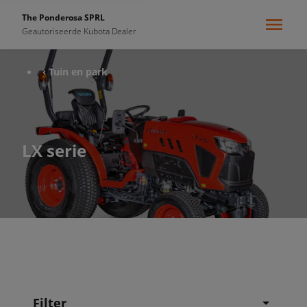
The Ponderosa SPRL
Geautoriseerde Kubota Dealer
‹ Tuin en park
LX serie
Filter